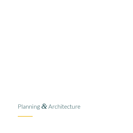
&
Planning
Architecture
Lorem ipsum dolor sit amet, consectetuer adipiscing elit.
Aenean commodo ligula eget dolor. Aenean massa. Cum