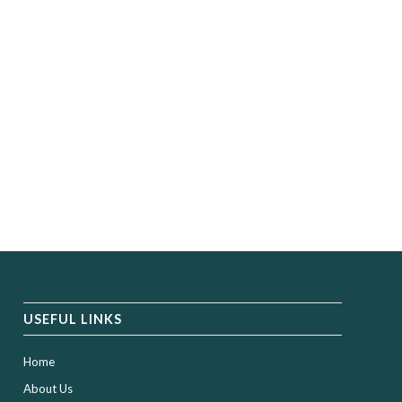
ectetuer adipiscing elit. Aenean commodo ligula eget dolor. Aenean
bus et magnis dis parturient montes, nascetur ridiculus mus. Donec
esque eu, pretium quis, sem. Nulla consequat massa quis enim.
USEFUL LINKS
Home
About Us