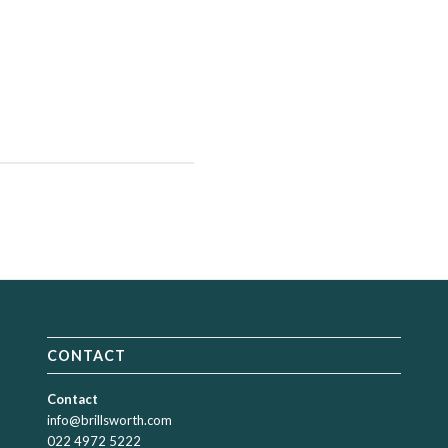
Lorem ipsum dolor sit amet, cons
massa. Cum sociis natoque penati
quam felis, ultricies nec, pellent
la consequat massa quis enim.
do ligula eget dolor. Aenean
ascetur ridiculus mus.
CONTACT
Contact
info@brillsworth.com
022 4972 5222