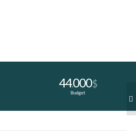
44
000
.
$
Budget