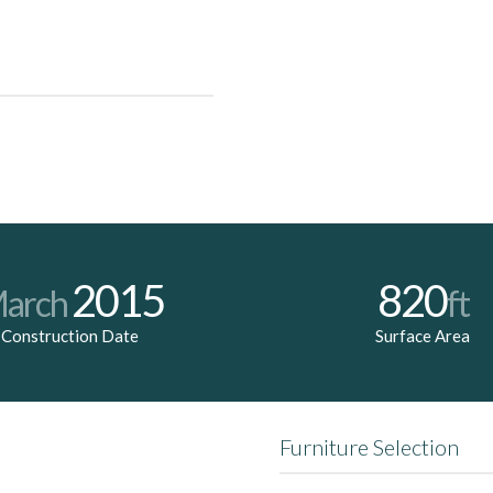
la consequat massa quis enim.
do ligula eget dolor. Aenean
ascetur ridiculus mus.
2015
820
arch
ft
Construction Date
Surface Area
Furniture Selection