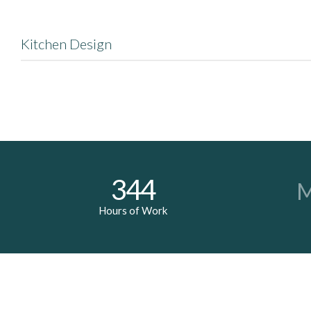
Kitchen Design
Donec quam felis, ultricies nec, pellentesque eu, pretium quis, sem. Nul
Lorem ipsum dolor sit amet, consectetuer adipiscing elit. Aenean commo
massa. Cum sociis natoque penatibus et magnis dis parturient montes, n
344
M
Hours of Work