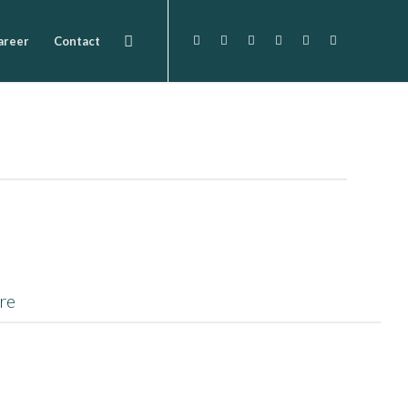
areer
Contact
re
ectetuer adipiscing elit. Aenean commodo ligula eget dolor. Aenean
bus et magnis dis parturient montes, nascetur ridiculus mus. Donec
esque eu, pretium quis, sem. Nulla consequat massa quis enim.