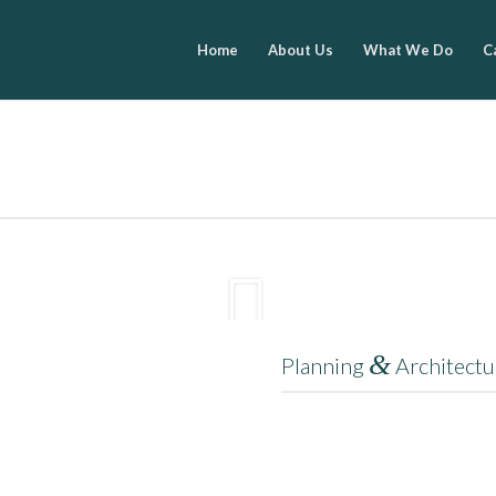
Home
About Us
What We Do
C
Project 1 – Interior Design
&
Planning
Architectu
Lorem ipsum dolor sit amet, cons
massa. Cum sociis natoque penati
quam felis, ultricies nec, pellent