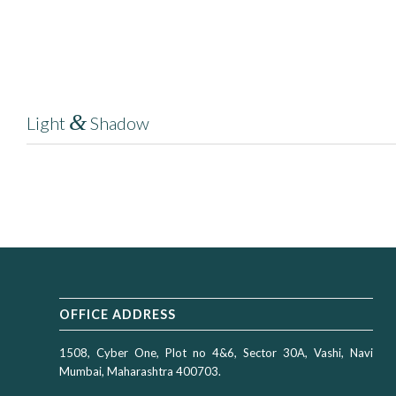
&
Light
Shadow
Donec quam felis, ultricies nec, pellentesque eu, pretium quis, sem. Nul
Lorem ipsum dolor sit amet, consectetuer adipiscing elit. Aenean commo
massa. Cum sociis natoque penatibus et magnis dis parturient montes, n
OFFICE ADDRESS
1508, Cyber One, Plot no 4&6, Sector 30A, Vashi, Navi
Mumbai, Maharashtra 400703.