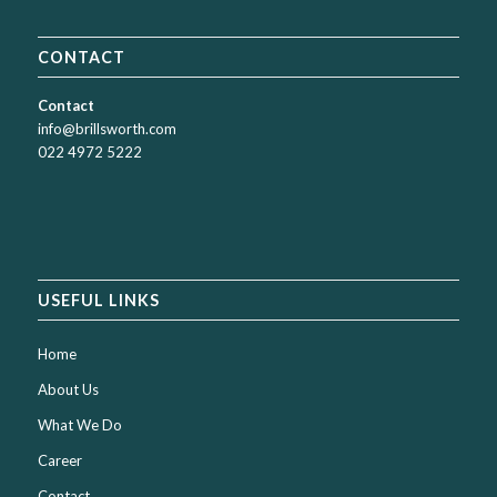
CONTACT
Contact
info@brillsworth.com
022 4972 5222
USEFUL LINKS
Home
About Us
What We Do
Career
Contact