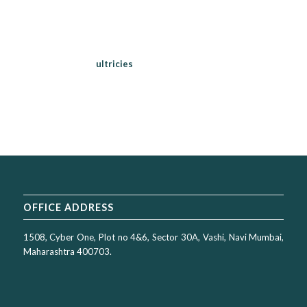
commodo ligula eget dolor. Aenean massa. Cum sociis natoque
penatibus et magnis dis parturient montes, nascetur ridiculus
mus.
Donec quam felis,
ultricies
nec, pellentesque eu, pretium quis,
sem. Nulla consequat massa quis enim.
OFFICE ADDRESS
1508, Cyber One, Plot no 4&6, Sector 30A, Vashi, Navi Mumbai,
Maharashtra 400703.