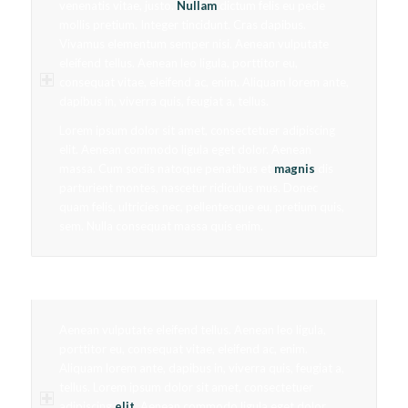
venenatis vitae, justo.
Nullam
dictum felis eu pede
mollis pretium. Integer tincidunt. Cras dapibus.
Vivamus elementum semper nisi. Aenean vulputate
eleifend tellus. Aenean leo ligula, porttitor eu,
consequat vitae, eleifend ac, enim. Aliquam lorem ante,
dapibus in, viverra quis, feugiat a, tellus.
Lorem ipsum dolor sit amet, consectetuer adipiscing
elit. Aenean commodo ligula eget dolor. Aenean
massa. Cum sociis natoque penatibus et
magnis
dis
parturient montes, nascetur ridiculus mus. Donec
quam felis, ultricies nec, pellentesque eu, pretium quis,
sem. Nulla consequat massa quis enim.
Aenean vulputate
Aenean vulputate eleifend tellus. Aenean leo ligula,
porttitor eu, consequat vitae, eleifend ac, enim.
Aliquam lorem ante, dapibus in, viverra quis, feugiat a,
tellus. Lorem ipsum dolor sit amet, consectetuer
adipiscing
elit
. Aenean commodo ligula eget dolor.