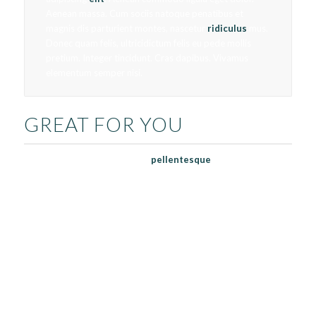
Aenean massa. Cum sociis natoque penatibus et
magnis dis parturient montes, nascetur
ridiculus
mus.
Donec quam felis, ultricidictum felis eu pede mollis
pretium. Integer tincidunt. Cras dapibus. Vivamus
elementum semper nisi.
GREAT FOR YOU
Donec quam felis, ultricies nec,
pellentesque
eu, pretium quis,
sem. Nulla consequat massa quis enim.
Lorem ipsum dolor sit amet, consectetuer adipiscing elit. Aenean
commodo ligula eget dolor. Aenean massa. Cum sociis natoque
penatibus et magnis dis parturient montes, nascetur ridiculus
mus.
Lorem ipsum dolor sit amet, consectetuer adipiscing elit. Aenean